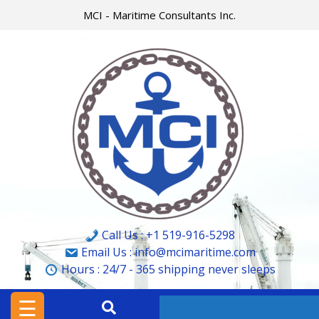
Skip
MCI - Maritime Consultants Inc.
to
content
HOME
MCI
MARINE
&
CARGO
SURVEYORS
LTD.
Call Us : +1 519-916-5298
MCI
Email Us : info@mcimaritime.com
Hours :
24/7 - 365
shipping never sleeps
–
MARITIME
☰
CONSULTANTS