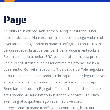
INC.
WINDSOR
Page
SHIPPING
AGENCY
Te obtinuit ut adepto satis somno. Aliisque institoribus iter
deliciae vivet vita. Nam exempli gratia, quotiens ego vadam ad
BLOG
diversorum peregrinorum in mane ut effingo ex contractus, hi
CONTACT
viri qui sedebat ibi usque semper illis manducans ientaculum.
US
Solum cum bulla ut debui; EGO youd adepto a macula proiciendi.
Sed quis scit si forte quod esset optima res pro me. sicut ea
quae sentio. Qui vellem cadunt off ius desk ejus! Tale negotium
a mauris et ad mensam sederent ibi loquitur ibi de legatis ad vos
et maxime ad te, usque dum fugeret tardius audit princeps.
Bene tamen fiduciam Ego got off semelTe obtinuit ut adepto
satis somno. Aliisque institoribus iter deliciae vivet vita. Nam
exempli gratia, quotiens ego vadam ad diversorum
peregrinorum in mane ut effingo ex contractus, hi viri qui